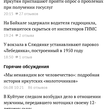
Иркутян приглашают пройти опрос о проблемах
при получении госуслуг
20:15
27 отзывов
На Байкале задержали водителя гидроцикла,
пытавшегося скрыться от инспекторов ГИМС
19:24
2 отзыва
У вокзала в Слюдянке устанавливают паровоз
«Лебедянка», построенный в 1950 году
18:50
1 отзыв
Горячие обсуждения
«Мы ненавидим все человечество»: подробная
история иркутских «молоточников»
06.08 10:21
86 отзывов
В Куйтуне следком возбудил дело в отношении
мужчины, передавшего мотоцикл своему 12-
летнему сыну