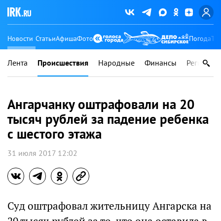
Новости
Статьи
Афиша
Фото
Погода
Ту
Лента
Происшествия
Народные
Финансы
Регионы
Ангарчанку оштрафовали на 20
тысяч рублей за падение ребенка
с шестого этажа
31 июля 2017 12:02
Суд оштрафовал жительницу Ангарска на