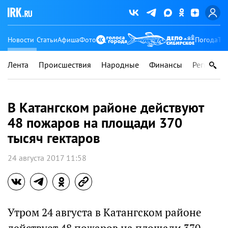
Новости
Статьи
Афиша
Фото
Погода
Ту
Лента
Происшествия
Народные
Финансы
Регионы
В Катангском районе действуют
48 пожаров на площади 370
тысяч гектаров
24 августа 2017 11:58
Утром 24 августа в Катангском районе