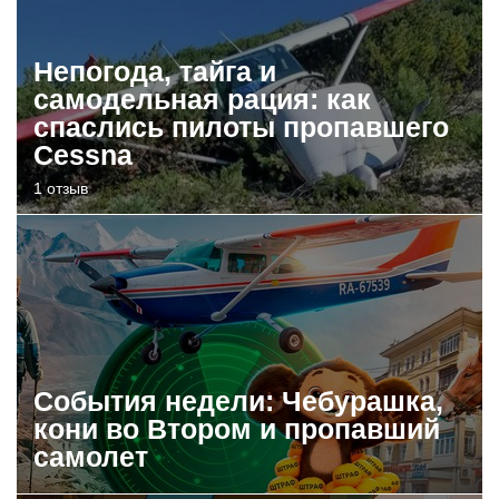
Непогода, тайга и
самодельная рация: как
спаслись пилоты пропавшего
Cessna
1 отзыв
События недели: Чебурашка,
кони во Втором и пропавший
самолет