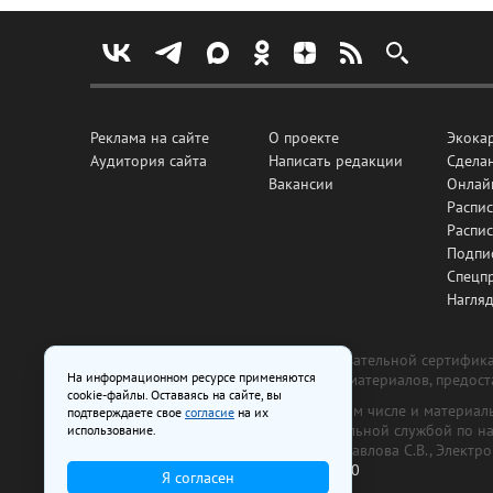
Реклама на сайте
О проекте
Экока
Аудитория сайта
Написать редакции
Сделан
Вакансии
Онлай
Распис
Распи
Подпи
Спецп
Нагля
Все рекламные товары подлежат обязательной сертификац
На информационном ресурсе применяются
изготовлена и размещена на основе материалов, предос
cookie-файлы. Оставаясь на сайте, вы
На сайте www.irk.ru размещаются в том числе и материа
подтверждаете свое
согласие
на их
от 29 октября 2018 г., выдан Федеральной службой по 
использование.
ООО «Ирк.ру». Главный редактор — Павлова С.В., Электр
Телефон редакции:
+7 (3952) 48-88-50
Я согласен