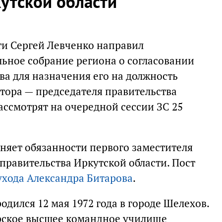
утской области
ти Сергей Левченко направил
льное собрание региона о согласовании
ва для назначения его на должность
атора — председателя правительства
ассмотрят на очередной сессии ЗС 25
лняет обязанности первого заместителя
правительства Иркутской области. Пост
ухода Александра Битарова
.
одился 12 мая 1972 года в городе Шелехов.
ярское высшее командное училище