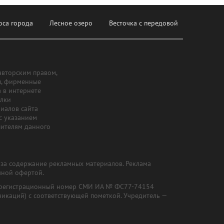
оса города
Лесное озеро
Весточка с передовой
авторским правом,
ы, фирменные
а в интернете
ылки
риалов сайта
с указанием
шителям данного
и за содержание рекламных материалов. Реклама
чной офертой.
") (регистрационный номер СМИ ИА № ФС77-74154
никаций) с соответствующей пометкой. Учредитель —