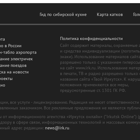
Гид по сибирской кухне
Карта катков
Гол
Политика конфиденциальности
рта
Сайт содержит материалы, охраняемые 
о в России
и средства индивидуализации (логотип
н-табло аэропорта
знаки). Использование материалов сайт
ание электричек
разрешено только с указанием гиперсс
сание поездов
на сайт www.irk.ru. Использование мате
ска на новости
в печати, ТВ и радио разрешено только 
роекты
названия сайта «Твой Иркутск». К нару
положения применяются все меры,
дно
предусмотренные ст. 1301 ГК РФ.
ии, все услуги - лицензированию. Редакция не несет ответственност
тавленных заказчиком. Все рекламные предложения не являются публи
лы от информационного агентства «Иркутск онлайн» ("Irkutsk Online
надзору в сфере связи, информационных технологий и массовых комму
онный адрес редакции:
news@irk.ru
.