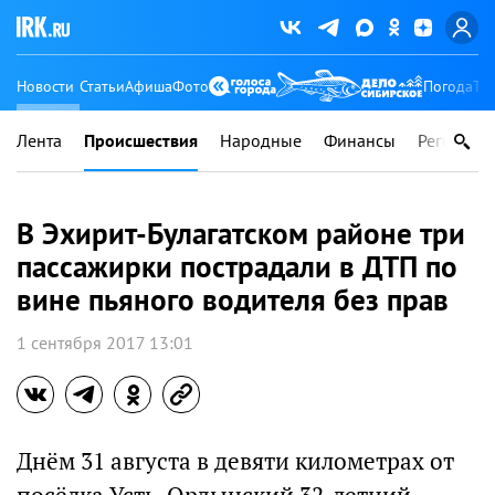
Новости
Статьи
Афиша
Фото
Погода
Ту
Лента
Происшествия
Народные
Финансы
Регионы
В Эхирит-Булагатском районе три
пассажирки пострадали в ДТП по
вине пьяного водителя без прав
1 сентября 2017 13:01
Днём 31 августа в девяти километрах от