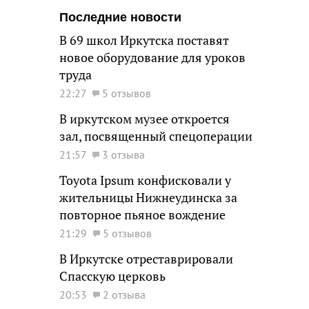
Последние новости
В 69 школ Иркутска поставят
новое оборудование для уроков
труда
22:27
5 отзывов
В иркутском музее откроется
зал, посвященный спецоперации
21:57
3 отзыва
Toyota Ipsum конфисковали у
жительницы Нижнеудинска за
повторное пьяное вождение
21:29
5 отзывов
В Иркутске отреставрировали
Спасскую церковь
20:53
2 отзыва