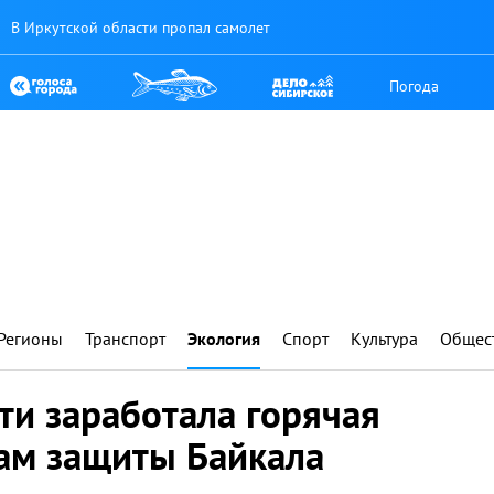
В Иркутской области пропал самолет
Погода
Регионы
Транспорт
Экология
Спорт
Культура
Общес
ти заработала горячая
ам защиты Байкала