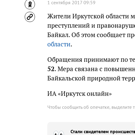
1 сентября 2017 09:59
Жители Иркутской области м
преступлений и правонаруш
Байкал. Об этом сообщает п
области
.
Обращения принимают по т
52
. Мера связана с повыше
Байкальской природной тер
ИА «Иркутск онлайн»
Чтобы сообщить об опечатке, выделите 
Стали свидетелем происшеств