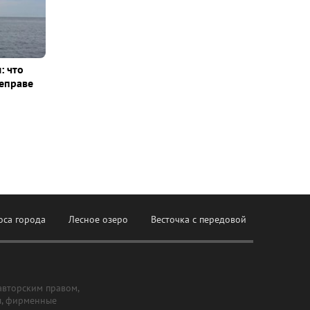
: что
еправе
оса города
Лесное озеро
Весточка с передовой
авторским правом,
ы, фирменные