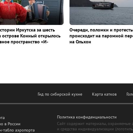
истории Иркутска за шесть
Очереди, поломки и протесты
а острове Конный открылось
происходит на паромной пер
ное пространство «И-
на Ольхон
Гид по сибирской кухне
Карта катков
Гол
Политика конфиденциальности
рта
Сайт содержит материалы, охраняемые 
о в России
и средства индивидуализации (логотип
н-табло аэропорта