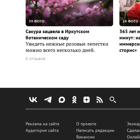
39 ФОТО
28 ФОТО
Сакура зацвела в Иркутском
365 лет 
ботаническом саду
минут: н
Увидеть нежные розовые лепестки
иммерсив
можно всего несколько дней.
сторис»
6 отзывов
Реклама на сайте
О проекте
Экока
Аудитория сайта
Написать редакции
Сделан
Вакансии
Онлай