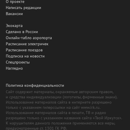
О проекте
Написать редакции
Вакансии
Экокарта
Сделано в России
Онлайн-табло аэропорта
Расписание электричек
Расписание поездов
Подписка на новости
Спецпроекты
Наглядно
Политика конфиденциальности
Сайт содержит материалы, охраняемые авторским правом,
и средства индивидуализации (логотипы, фирменные знаки).
Использование материалов сайта в интернете разрешено
только с указанием гиперссылки на сайт www.irk.ru.
Использование материалов сайта в печати, ТВ и радио
разрешено только с указанием названия сайта «Твой Иркутск».
К нарушителям данного положения применяются все меры,
предусмотренные ст. 1301 ГК РФ.