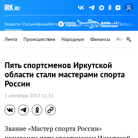
Новости
Статьи
Афиша
Фото
Погода
Ту
Лента
Происшествия
Народные
Финансы
Регионы
Пять спортсменов Иркутской
области стали мастерами спорта
России
1 сентября 2017 11:31
Звание «Мастер спорта России»