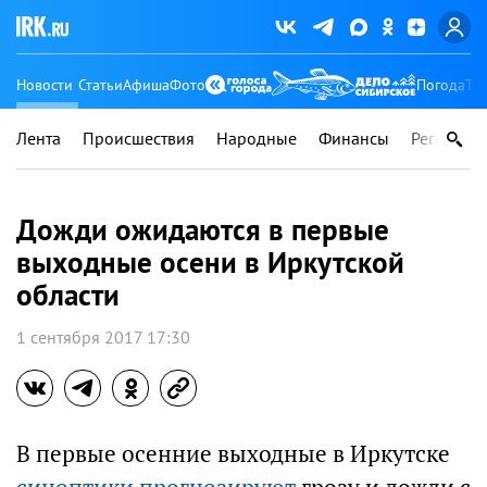
Новости
Статьи
Афиша
Фото
Погода
Ту
Лента
Происшествия
Народные
Финансы
Регионы
Дожди ожидаются в первые
выходные осени в Иркутской
области
1 сентября 2017 17:30
В первые осенние выходные в Иркутске