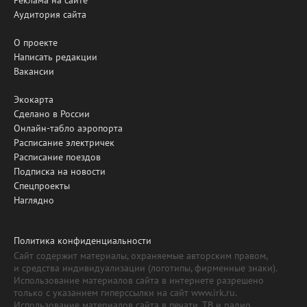
Аудитория сайта
О проекте
Написать редакции
Вакансии
Экокарта
Сделано в России
Онлайн-табло аэропорта
Расписание электричек
Расписание поездов
Подписка на новости
Спецпроекты
Наглядно
Политика конфиденциальности
Сайт содержит материалы, охраняемые авторским правом,
и средства индивидуализации (логотипы, фирменные знаки).
Использование материалов сайта в интернете разрешено
только с указанием гиперссылки на сайт www.irk.ru.
Использование материалов сайта в печати, ТВ и радио