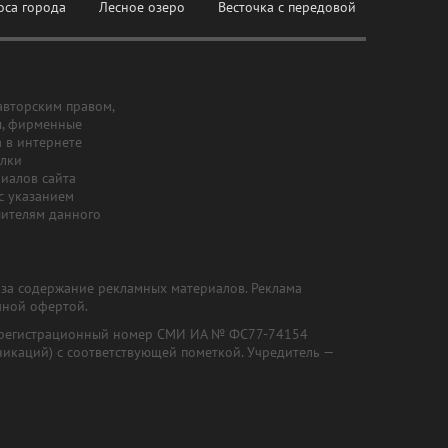
оса города
Лесное озеро
Весточка с передовой
авторским правом,
ы, фирменные
а в интернете
ылки
риалов сайта
с указанием
шителям данного
и за содержание рекламных материалов. Реклама
чной офертой.
") (регистрационный номер СМИ ИА № ФС77-74154
никаций) с соответствующей пометкой. Учредитель —