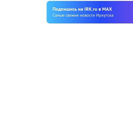
Подпишиcь на IRK.ru в MAX
Cамые свежие новости Иркутска