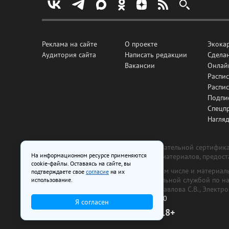
Реклама на сайте
О проекте
Экока
Аудитория сайта
Написать редакции
Сделан
Вакансии
Онлай
Распис
Распи
Подпи
Спецп
Нагля
Все рекламные товары подлежат обязательной сертификац
На информационном ресурсе применяются
изготовлена и размещена на основе материалов, предос
cookie-файлы. Оставаясь на сайте, вы
На сайте www.irk.ru размещаются в том числе и материа
подтверждаете свое
согласие
на их
от 29 октября 2018 г., выдан Федеральной службой по 
использование.
ООО «Ирк.ру». Главный редактор — Павлова С.В., Электр
Телефон редакции:
+7 (3952) 48-88-50
Я согласен
18+
© 2003–2026 IRK.ru Твой Иркутск