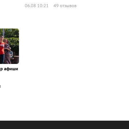
06.08 10:21
49 отзывов
ор афиши
м