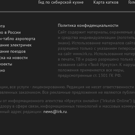
Гид по сибирской кухне
Карта катков
Гол
Политика конфиденциальности
рта
Сайт содержит материалы, охраняемые 
о в России
и средства индивидуализации (логотип
н-табло аэропорта
знаки). Использование материалов сайт
ание электричек
разрешено только с указанием гиперсс
сание поездов
на сайт www.irk.ru. Использование мате
ска на новости
в печати, ТВ и радио разрешено только 
роекты
названия сайта «Твой Иркутск». К нару
положения применяются все меры,
дно
предусмотренные ст. 1301 ГК РФ.
ии, все услуги - лицензированию. Редакция не несет ответственност
тавленных заказчиком. Все рекламные предложения не являются публи
лы от информационного агентства «Иркутск онлайн» ("Irkutsk Online
надзору в сфере связи, информационных технологий и массовых комму
онный адрес редакции:
news@irk.ru
.