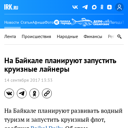
Новости
Статьи
Афиша
Фото
Погода
Ту
Лента
Происшествия
Народные
Финансы
Регионы
На Байкале планируют запустить
круизные лайнеры
14 сентября 2017 13:33
На Байкале планируют развивать водный
туризм и запустить круизный флот,