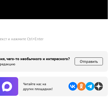
текст и нажмите
Ctrl
+
Enter
ия, чего-то необычного и интересного?
Отправить
 редакцию
Читайте нас на
других площадках!