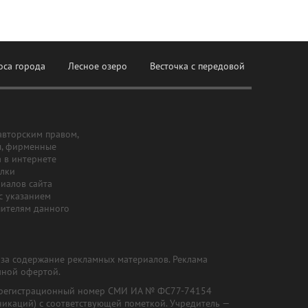
оса города
Лесное озеро
Весточка с передовой
авторским правом,
ы, фирменные
а в интернете
ылки
риалов сайта
с указанием
шителям данного
и за содержание рекламных материалов. Реклама
чной офертой.
") (регистрационный номер СМИ ИА № ФС77-74154
никаций) с соответствующей пометкой. Учредитель —