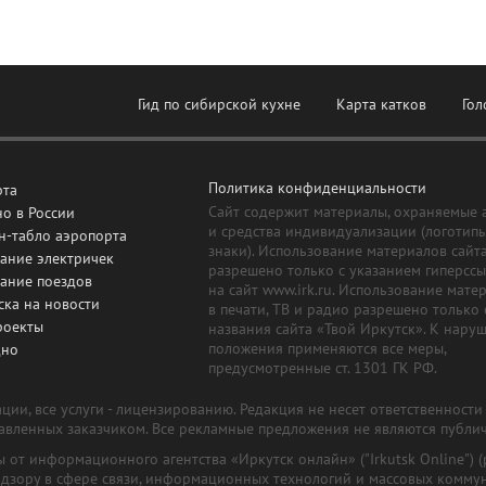
Гид по сибирской кухне
Карта катков
Гол
Политика конфиденциальности
рта
Сайт содержит материалы, охраняемые 
о в России
и средства индивидуализации (логотип
н-табло аэропорта
знаки). Использование материалов сайт
ание электричек
разрешено только с указанием гиперсс
сание поездов
на сайт www.irk.ru. Использование мате
ска на новости
в печати, ТВ и радио разрешено только 
роекты
названия сайта «Твой Иркутск». К нару
положения применяются все меры,
дно
предусмотренные ст. 1301 ГК РФ.
ии, все услуги - лицензированию. Редакция не несет ответственност
тавленных заказчиком. Все рекламные предложения не являются публи
лы от информационного агентства «Иркутск онлайн» ("Irkutsk Online
надзору в сфере связи, информационных технологий и массовых комму