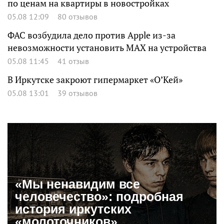
по ценам на квартиры в новостройках
05.08 12:09
80 отзывов
ФАС возбудила дело против Apple из-за
невозможности установить MAX на устройства
05.08 11:45
41 отзыв
В Иркутске закроют гипермаркет «О’Кей»
05.08 13:01
39 отзывов
«Мы ненавидим все
человечество»: подробная
история иркутских
«молоточников»