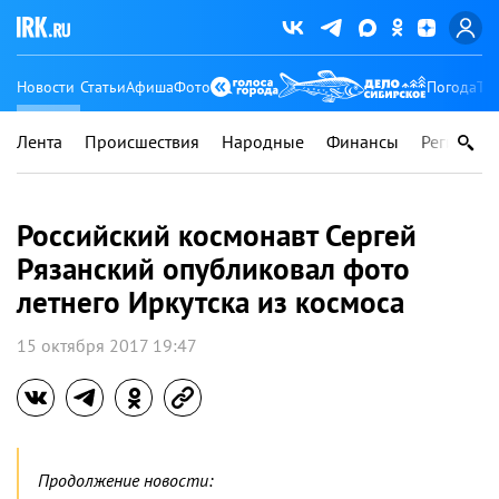
Новости
Статьи
Афиша
Фото
Погода
Ту
Лента
Происшествия
Народные
Финансы
Регионы
Российский космонавт Сергей
Рязанский опубликовал фото
летнего Иркутска из космоса
15 октября 2017 19:47
Продолжение новости: