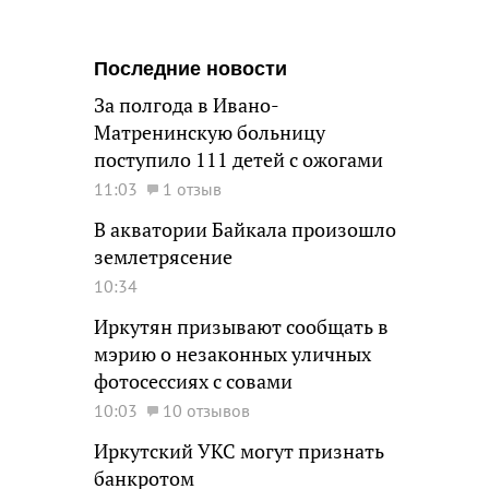
Последние новости
За полгода в Ивано-
Матренинскую больницу
поступило 111 детей с ожогами
11:03
1 отзыв
В акватории Байкала произошло
землетрясение
10:34
Иркутян призывают сообщать в
мэрию о незаконных уличных
фотосессиях с совами
10:03
10 отзывов
Иркутский УКС могут признать
банкротом