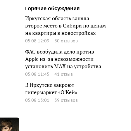
Горячие обсуждения
Иркутская область заняла
второе место в Сибири по ценам
на квартиры в новостройках
05.08 12:09
80 отзывов
ФАС возбудила дело против
Apple из-за невозможности
установить MAX на устройства
05.08 11:45
41 отзыв
В Иркутске закроют
гипермаркет «О’Кей»
05.08 13:01
39 отзывов