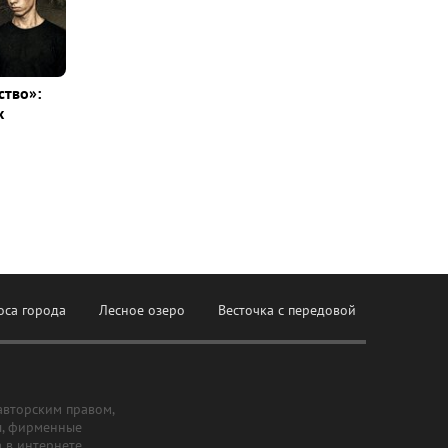
ство»:
х
оса города
Лесное озеро
Весточка с передовой
авторским правом,
ы, фирменные
а в интернете