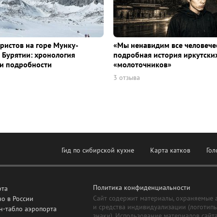
уристов на горе Мунку-
«Мы ненавидим все человече
 Бурятии: хронология
подробная история иркутски
и подробности
«молоточников»
3 отзыва
Гид по сибирской кухне
Карта катков
Гол
Политика конфиденциальности
рта
Сайт содержит материалы, охраняемые 
о в России
и средства индивидуализации (логотип
н-табло аэропорта
знаки). Использование материалов сайт