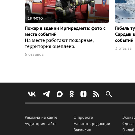
18 ФОТО
Пожар в здании Иргиредмета: фото с
Гибель т
места событий
Сардык в
На месте работают пожарные,
событий 
территория оцеплена.
3 отзыва
6 отзывов
Реклама на сайте
О проекте
Экока
Аудитория сайта
Написать редакции
Сделан
Вакансии
Онлай