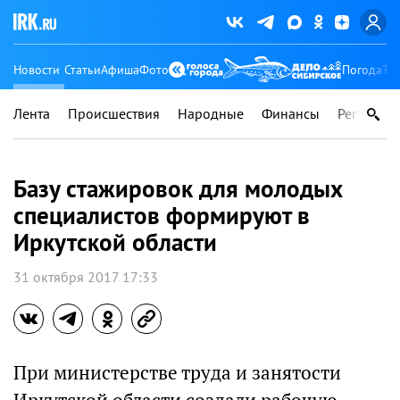
Новости
Статьи
Афиша
Фото
Погода
Ту
Лента
Происшествия
Народные
Финансы
Регионы
Базу стажировок для молодых
специалистов формируют в
Иркутской области
31 октября 2017 17:33
При министерстве труда и занятости