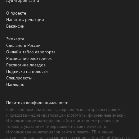
Аудитория сайта
О проекте
Написать редакции
Вакансии
Экокарта
Сделано в России
Онлайн-табло аэропорта
Расписание электричек
Расписание поездов
Подписка на новости
Спецпроекты
Наглядно
Политика конфиденциальности
Сайт содержит материалы, охраняемые авторским правом,
и средства индивидуализации (логотипы, фирменные знаки).
Использование материалов сайта в интернете разрешено
только с указанием гиперссылки на сайт www.irk.ru.
Использование материалов сайта в печати, ТВ и радио
разрешено только с указанием названия сайта «Твой Иркутск».