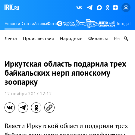
Новости
Статьи
Афиша
Фото
Погода
Ту
Лента
Происшествия
Народные
Финансы
Регионы
Иркутская область подарила трех
байкальских нерп японскому
зоопарку
12 ноября 2017 12:12
Власти Иркутской области подарили трех