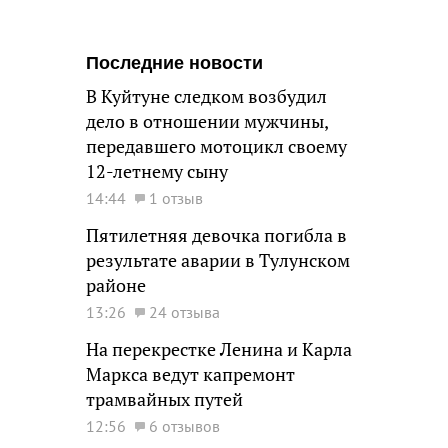
Последние новости
В Куйтуне следком возбудил
дело в отношении мужчины,
передавшего мотоцикл своему
12-летнему сыну
14:44
1 отзыв
Пятилетняя девочка погибла в
результате аварии в Тулунском
районе
13:26
24 отзыва
На перекрестке Ленина и Карла
Маркса ведут капремонт
трамвайных путей
12:56
6 отзывов