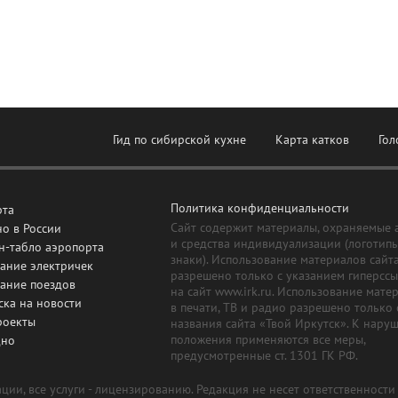
Гид по сибирской кухне
Карта катков
Гол
Политика конфиденциальности
рта
Сайт содержит материалы, охраняемые 
о в России
и средства индивидуализации (логотип
н-табло аэропорта
знаки). Использование материалов сайт
ание электричек
разрешено только с указанием гиперсс
сание поездов
на сайт www.irk.ru. Использование мате
ска на новости
в печати, ТВ и радио разрешено только 
роекты
названия сайта «Твой Иркутск». К нару
положения применяются все меры,
дно
предусмотренные ст. 1301 ГК РФ.
ии, все услуги - лицензированию. Редакция не несет ответственност