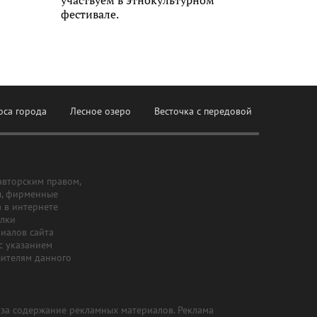
фестивале.
оса города
Лесное озеро
Весточка с передовой
авторским правом,
ы, фирменные
а в интернете
ылки
риалов сайта
с указанием
шителям данного
и за содержание рекламных материалов. Реклама