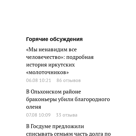
Горячие обсуждения
«Мы ненавидим все
человечество»: подробная
история иркутских
«молоточников»
06.08 10:21
86 отзывов
В Ольхонском районе
браконьеры убили благородного
оленя
07.08 10:09
33 отзыва
В Госдуме предложили
списывать семьям часть долга по