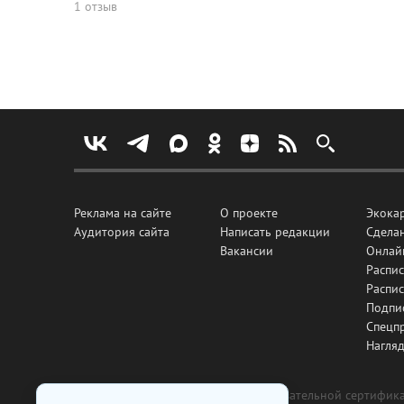
1 отзыв
Реклама на сайте
О проекте
Экока
Аудитория сайта
Написать редакции
Сделан
Вакансии
Онлай
Распис
Распи
Подпи
Спецп
Нагля
Все рекламные товары подлежат обязательной сертификац