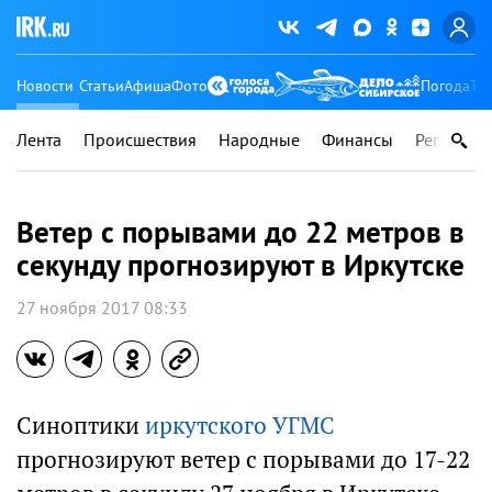
Новости
Статьи
Афиша
Фото
Погода
Ту
Лента
Происшествия
Народные
Финансы
Регионы
Ветер с порывами до 22 метров в
секунду прогнозируют в Иркутске
27 ноября 2017 08:33
Синоптики
иркутского УГМС
прогнозируют ветер с порывами до 17-22