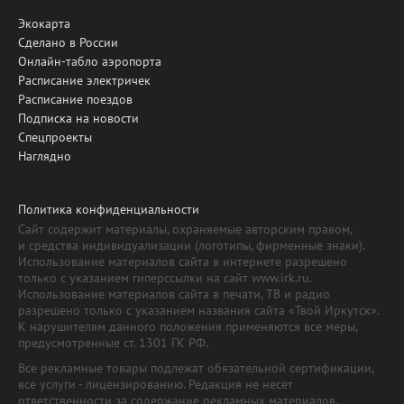
Экокарта
Сделано в России
Онлайн-табло аэропорта
Расписание электричек
Расписание поездов
Подписка на новости
Спецпроекты
Наглядно
Политика конфиденциальности
Сайт содержит материалы, охраняемые авторским правом,
и средства индивидуализации (логотипы, фирменные знаки).
Использование материалов сайта в интернете разрешено
только с указанием гиперссылки на сайт www.irk.ru.
Использование материалов сайта в печати, ТВ и радио
разрешено только с указанием названия сайта «Твой Иркутск».
К нарушителям данного положения применяются все меры,
предусмотренные ст. 1301 ГК РФ.
Все рекламные товары подлежат обязательной сертификации,
все услуги - лицензированию. Редакция не несет
ответственности за содержание рекламных материалов.