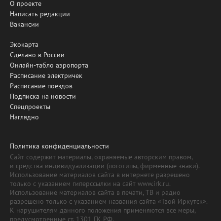
О проекте
Написать редакции
Вакансии
Экокарта
Сделано в России
Онлайн-табло аэропорта
Расписание электричек
Расписание поездов
Подписка на новости
Спецпроекты
Наглядно
Политика конфиденциальности
Сайт содержит материалы, охраняемые авторским правом,
и средства индивидуализации (логотипы, фирменные знаки).
Использование материалов сайта в интернете разрешено
только с указанием гиперссылки на сайт www.irk.ru.
Использование материалов сайта в печати, ТВ и радио
разрешено только с указанием названия сайта «Твой Иркутск».
К нарушителям данного положения применяются все меры,
предусмотренные ст. 1301 ГК РФ.