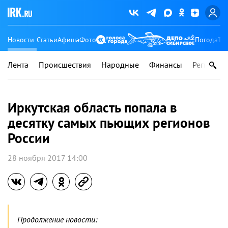
Новости
Статьи
Афиша
Фото
Погода
Ту
Лента
Происшествия
Народные
Финансы
Регионы
Иркутская область попала в
десятку самых пьющих регионов
России
28 ноября 2017 14:00
Продолжение новости: