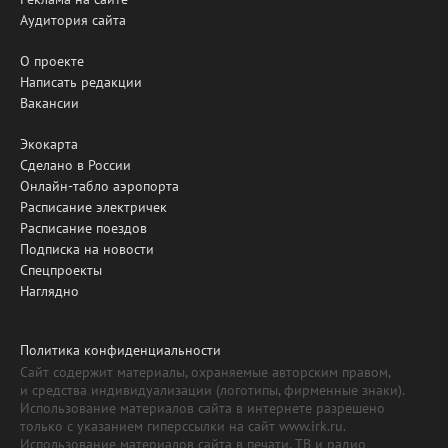
Аудитория сайта
О проекте
Написать редакции
Вакансии
Экокарта
Сделано в России
Онлайн-табло аэропорта
Расписание электричек
Расписание поездов
Подписка на новости
Спецпроекты
Наглядно
Политика конфиденциальности
Сайт содержит материалы, охраняемые авторским правом,
и средства индивидуализации (логотипы, фирменные знаки).
Использование материалов сайта в интернете разрешено
только с указанием гиперссылки на сайт www.irk.ru.
Использование материалов сайта в печати, ТВ и радио