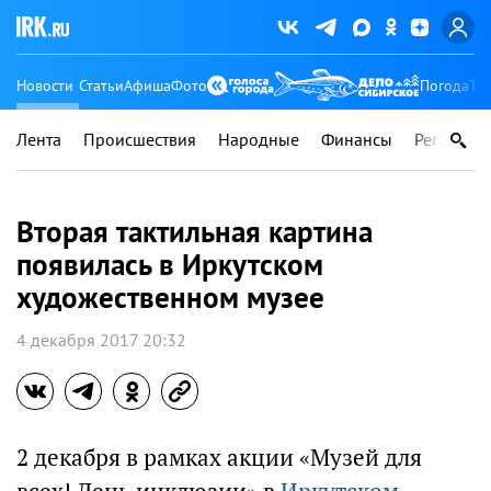
Новости
Статьи
Афиша
Фото
Погода
Ту
Лента
Происшествия
Народные
Финансы
Регионы
Вторая тактильная картина
появилась в Иркутском
художественном музее
4 декабря 2017 20:32
2 декабря в рамках акции «Музей для