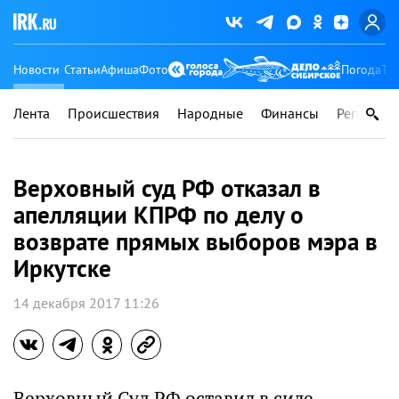
Новости
Статьи
Афиша
Фото
Погода
Ту
Лента
Происшествия
Народные
Финансы
Регионы
Верховный суд РФ отказал в
апелляции КПРФ по делу о
возврате прямых выборов мэра в
Иркутске
14 декабря 2017 11:26
Верховный Суд РФ оставил в силе