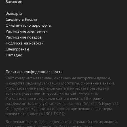
Вакансии
Экокарта
Сделано в России
Онлайн-табло аэропорта
Расписание электричек
Расписание поездов
Подписка на новости
Спецпроекты
Наглядно
Политика конфиденциальности
Сайт содержит материалы, охраняемые авторским правом,
и средства индивидуализации (логотипы, фирменные знаки).
Использование материалов сайта в интернете разрешено
только с указанием гиперссылки на сайт www.irk.ru.
Использование материалов сайта в печати, ТВ и радио
разрешено только с указанием названия сайта «Твой Иркутск».
К нарушителям данного положения применяются все меры,
предусмотренные ст. 1301 ГК РФ.
Все рекламные товары подлежат обязательной сертификации,
все услуги - лицензированию. Редакция не несет