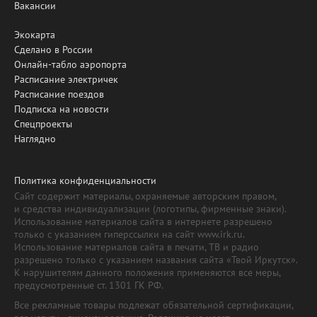
Вакансии
Экокарта
Сделано в России
Онлайн-табло аэропорта
Расписание электричек
Расписание поездов
Подписка на новости
Спецпроекты
Наглядно
Политика конфиденциальности
Сайт содержит материалы, охраняемые авторским правом,
и средства индивидуализации (логотипы, фирменные знаки).
Использование материалов сайта в интернете разрешено
только с указанием гиперссылки на сайт www.irk.ru.
Использование материалов сайта в печати, ТВ и радио
разрешено только с указанием названия сайта «Твой Иркутск».
К нарушителям данного положения применяются все меры,
предусмотренные ст. 1301 ГК РФ.
Все рекламные товары подлежат обязательной сертификации,