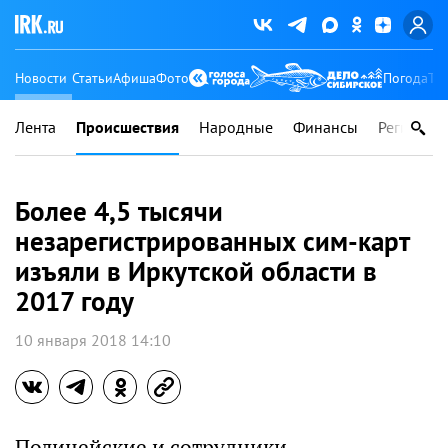
Новости
Статьи
Афиша
Фото
Погода
Ту
Лента
Происшествия
Народные
Финансы
Регионы
Более 4,5 тысячи
незарегистрированных сим-карт
изъяли в Иркутской области в
2017 году
10 января 2018 14:10
Полицейские и сотрудники