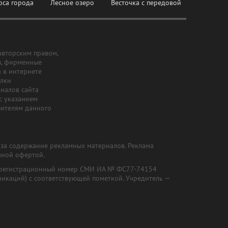
оса города
Лесное озеро
Весточка с передовой
авторским правом,
ы, фирменные
а в интернете
ылки
риалов сайта
с указанием
шителям данного
и за содержание рекламных материалов. Реклама
чной офертой.
") (регистрационный номер СМИ ИА № ФС77-74154
никаций) с соответствующей пометкой. Учредитель —