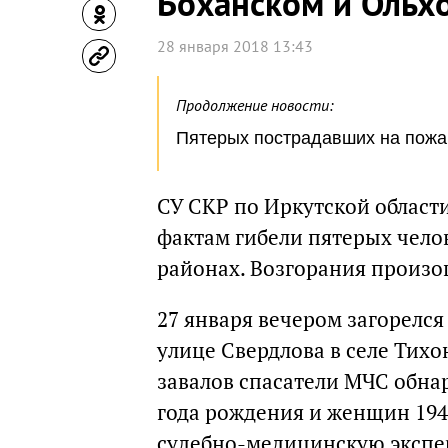
Боханском и Ольх
28 января 2018 13:43
Продолжение новости:
Пятерых пострадавших на пожар
СУ СКР по Иркутской област
фактам гибели пятерых чело
районах. Возгорания произо
27 января вечером загорелс
улице Свердлова в селе Тихо
завалов спасатели МЧС обна
года рождения и женщин 1948
судебно-медицинскую экспе