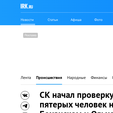
Новости
Статьи
Афиша
Фото
Лента
Происшествия
Народные
Финансы
СК начал проверку
пятерых человек 