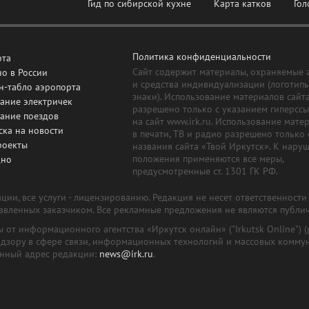
Гид по сибирской кухне
Карта катков
Гол
Политика конфиденциальности
рта
Сайт содержит материалы, охраняемые 
о в России
и средства индивидуализации (логотип
н-табло аэропорта
знаки). Использование материалов сайт
ание электричек
разрешено только с указанием гиперсс
сание поездов
на сайт www.irk.ru. Использование мате
ска на новости
в печати, ТВ и радио разрешено только 
роекты
названия сайта «Твой Иркутск». К нару
положения применяются все меры,
дно
предусмотренные ст. 1301 ГК РФ.
ии, все услуги - лицензированию. Редакция не несет ответственност
тавленных заказчиком. Все рекламные предложения не являются публи
лы от информационного агентства «Иркутск онлайн» ("Irkutsk Online
надзору в сфере связи, информационных технологий и массовых комму
онный адрес редакции:
news@irk.ru
.