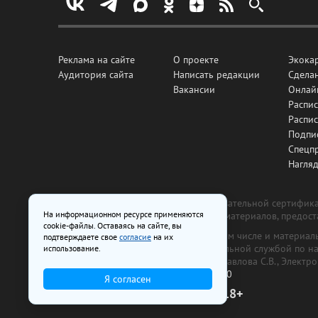
Реклама на сайте
О проекте
Экока
Аудитория сайта
Написать редакции
Сделан
Вакансии
Онлай
Распис
Распи
Подпи
Спецп
Нагля
Все рекламные товары подлежат обязательной сертификац
На информационном ресурсе применяются
изготовлена и размещена на основе материалов, предос
cookie-файлы. Оставаясь на сайте, вы
На сайте www.irk.ru размещаются в том числе и материа
подтверждаете свое
согласие
на их
от 29 октября 2018 г., выдан Федеральной службой по 
использование.
ООО «Ирк.ру». Главный редактор — Павлова С.В., Электр
Телефон редакции:
+7 (3952) 48-88-50
Я согласен
18+
© 2003–2026 IRK.ru Твой Иркутск