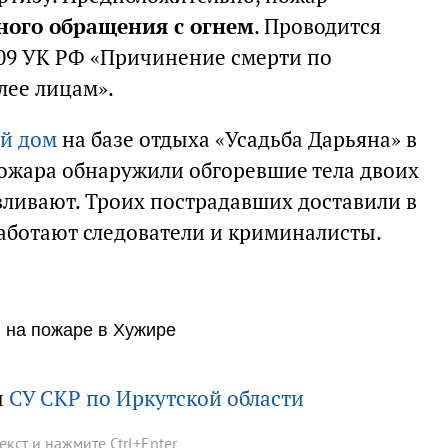
ного обращения с огнем
. Проводится
109 УК РФ «Причинение смерти по
лее лицам».
ый дом
на базе отдыха «Усадьба Дарьяна» в
ожара обнаружили обгоревшие тела двоих
вливают. Троих пострадавших доставили в
работают следователи и криминалисты.
и на пожаре в Хужире
ы
СУ СКР по Иркутской области
текст и нажмите
Ctrl
+
Enter