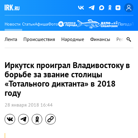
Новости
Статьи
Афиша
Фото
Погода
Ту
Лента
Происшествия
Народные
Финансы
Регионы
Иркутск проиграл Владивостоку в
борьбе за звание столицы
«Тотального диктанта» в 2018
году
28 января 2018 16:44