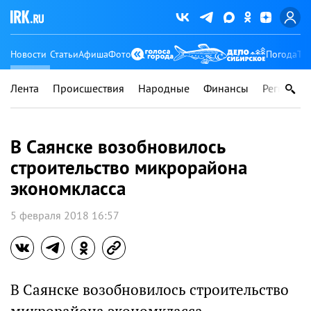
Новости
Статьи
Афиша
Фото
Погода
Ту
Лента
Происшествия
Народные
Финансы
Регионы
В Саянске возобновилось
строительство микрорайона
экономкласса
5 февраля 2018 16:57
В Саянске возобновилось строительство