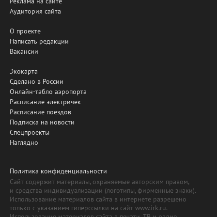
Реклама на сайте
Аудитория сайта
О проекте
Написать редакции
Вакансии
Экокарта
Сделано в России
Онлайн-табло аэропорта
Расписание электричек
Расписание поездов
Подписка на новости
Спецпроекты
Наглядно
Политика конфиденциальности
Сайт содержит материалы, охраняемые авторским правом,
и средства индивидуализации (логотипы, фирменные знаки).
Использование материалов сайта в интернете разрешено
только с указанием гиперссылки на сайт www.irk.ru.
Использование материалов сайта в печати, ТВ и радио