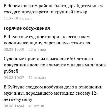
В Черемховском районе благодаря бдительным
соседям предотвратили крупный пожар
11:27
1 отзыв
Горячие обсуждения
В Шелехове суд приговорил к пяти годам
колонии женщину, зарезавшую сожителя
08.08 17:49
52 отзыва
Судебные приставы взыскали с 50-летнего
иркутянина долг по алиментам на два миллиона
рублей
09.08 10:07
52 отзыва
В Куйтуне следком возбудил дело в отношении
мужчины, передавшего мотоцикл своему 12-
летнему сыну
08.08 14:44
41 отзыв