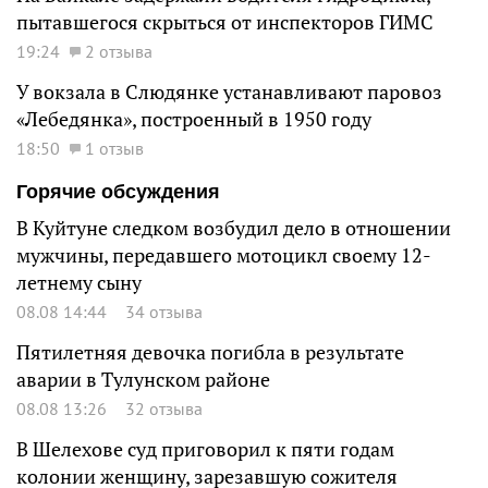
пытавшегося скрыться от инспекторов ГИМС
19:24
2 отзыва
У вокзала в Слюдянке устанавливают паровоз
«Лебедянка», построенный в 1950 году
18:50
1 отзыв
Горячие обсуждения
В Куйтуне следком возбудил дело в отношении
мужчины, передавшего мотоцикл своему 12-
летнему сыну
08.08 14:44
34 отзыва
Пятилетняя девочка погибла в результате
аварии в Тулунском районе
08.08 13:26
32 отзыва
В Шелехове суд приговорил к пяти годам
колонии женщину, зарезавшую сожителя