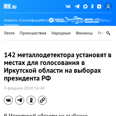
Новости
Статьи
Афиша
Фото
Погода
Ту
Лента
Происшествия
Народные
Финансы
Регионы
142 металлодетектора установят в
местах для голосования в
Иркутской области на выборах
президента РФ
9 февраля 2018 14:40
В Иркутской области на выборах