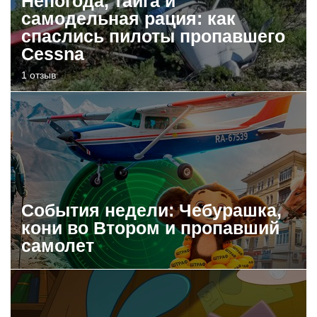
Непогода, тайга и
самодельная рация: как
спаслись пилоты пропавшего
Cessna
1 отзыв
События недели: Чебурашка,
кони во Втором и пропавший
самолет