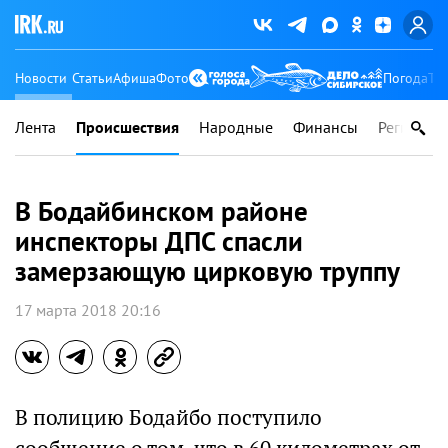
Новости
Статьи
Афиша
Фото
Погода
Ту
Лента
Происшествия
Народные
Финансы
Регионы
В Бодайбинском районе
инспекторы ДПС спасли
замерзающую цирковую труппу
17 марта 2018 20:16
В полицию Бодайбо поступило