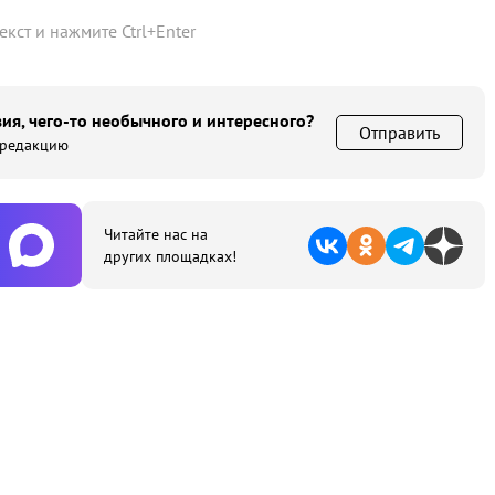
текст и нажмите
Ctrl
+
Enter
ия, чего-то необычного и интересного?
Отправить
 редакцию
Читайте нас на
других площадках!