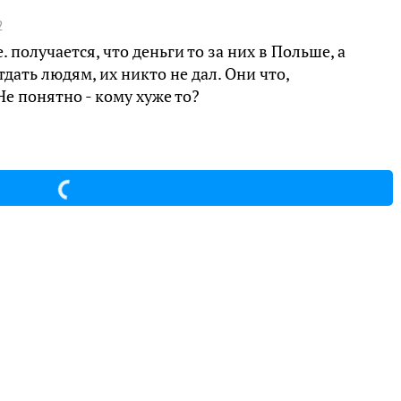
2
 получается, что деньги то за них в Польше, а
тдать людям, их никто не дал. Они что,
е понятно - кому хуже то?