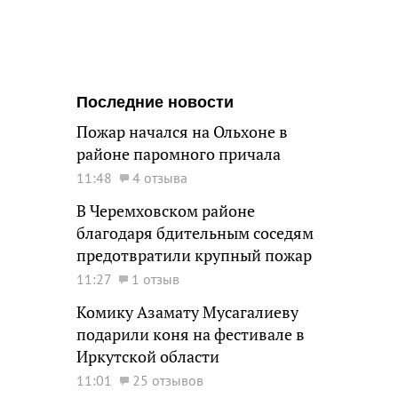
Последние новости
Пожар начался на Ольхоне в
районе паромного причала
11:48
4 отзыва
В Черемховском районе
благодаря бдительным соседям
предотвратили крупный пожар
11:27
1 отзыв
Комику Азамату Мусагалиеву
подарили коня на фестивале в
Иркутской области
11:01
25 отзывов