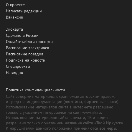
О проекте
Написать редакции
Вакансии
Экокарта
Сделано в России
Онлайн-табло аэропорта
Расписание электричек
Расписание поездов
Подписка на новости
Спецпроекты
Наглядно
Политика конфиденциальности
Сайт содержит материалы, охраняемые авторским правом,
и средства индивидуализации (логотипы, фирменные знаки).
Использование материалов сайта в интернете разрешено
только с указанием гиперссылки на сайт www.irk.ru.
Использование материалов сайта в печати, ТВ и радио
разрешено только с указанием названия сайта «Твой Иркутск».
К нарушителям данного положения применяются все меры,