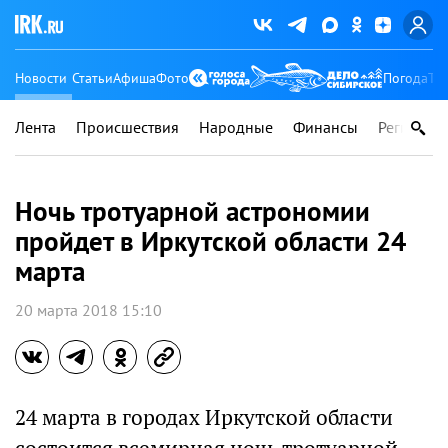
Новости
Статьи
Афиша
Фото
Погода
Ту
Лента
Происшествия
Народные
Финансы
Регионы
Ночь тротуарной астрономии
пройдет в Иркутской области 24
марта
20 марта 2018 15:10
24 марта в городах Иркутской области