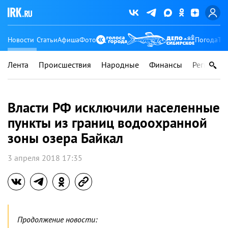
Новости
Статьи
Афиша
Фото
Погода
Ту
Лента
Происшествия
Народные
Финансы
Регионы
Власти РФ исключили населенные
пункты из границ водоохранной
зоны озера Байкал
3 апреля 2018 17:35
Продолжение новости: