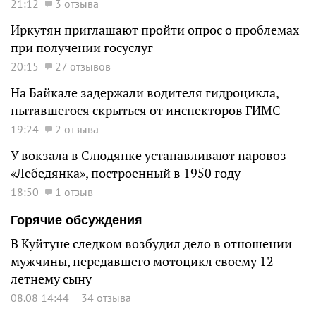
21:12
3 отзыва
Иркутян приглашают пройти опрос о проблемах
при получении госуслуг
20:15
27 отзывов
На Байкале задержали водителя гидроцикла,
пытавшегося скрыться от инспекторов ГИМС
19:24
2 отзыва
У вокзала в Слюдянке устанавливают паровоз
«Лебедянка», построенный в 1950 году
18:50
1 отзыв
Горячие обсуждения
В Куйтуне следком возбудил дело в отношении
мужчины, передавшего мотоцикл своему 12-
летнему сыну
08.08 14:44
34 отзыва