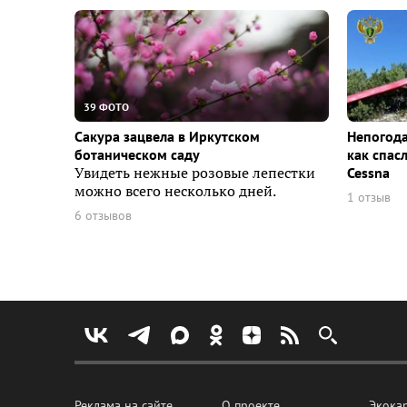
39 ФОТО
Сакура зацвела в Иркутском
Непогода
ботаническом саду
как спас
Увидеть нежные розовые лепестки
Cessna
можно всего несколько дней.
1 отзыв
6 отзывов
Реклама на сайте
О проекте
Экока