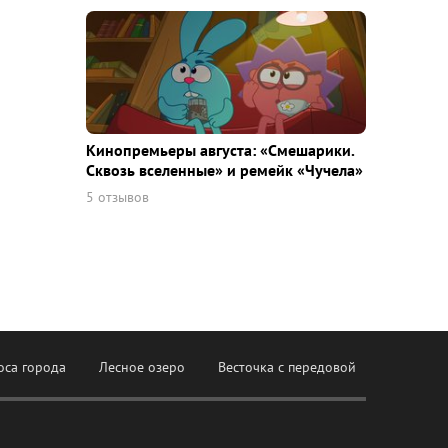
Кинопремьеры августа: «Смешарики.
Сквозь вселенные» и ремейк «Чучела»
5 отзывов
оса города
Лесное озеро
Весточка с передовой