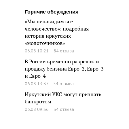
Горячие обсуждения
«Мы ненавидим все
человечество»: подробная
история иркутских
«молоточников»
06.08 10:21
84 отзыва
В России временно разрешили
продажу бензина Евро-2, Евро-3
и Евро-4
06.08 13:37
54 отзыва
Иркутский УКС могут признать
банкротом
06.08 09:36
34 отзыва