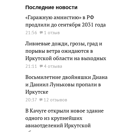
Последние новости
«Гаражную амнистию» в РФ
продлили до сентября 2031 года
21:56
1 отзыв
Ливневые дожди, грозы, град и
порывы ветра ожидаются в
Иркутской области на выходных
21:11
4 отзыва
Восьмилетние двойняшки Диана
и Даниил Луньковы пропали в
Иркутске
20:37
12 отзывов
В Качуге открыли новое здание
одного из крупнейших
авиаотделений Иркутской