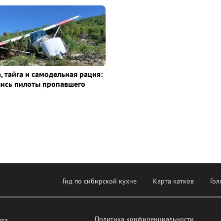
, тайга и самодельная рация:
лись пилоты пропавшего
Гид по сибирской кухне
Карта катков
Гол
Политика конфиденциальности
рта