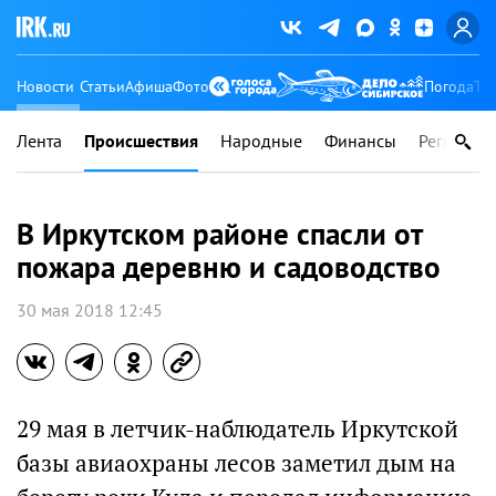
Новости
Статьи
Афиша
Фото
Погода
Ту
Лента
Происшествия
Народные
Финансы
Регионы
В Иркутском районе спасли от
пожара деревню и садоводство
30 мая 2018 12:45
29 мая в летчик-наблюдатель Иркутской
базы авиаохраны лесов заметил дым на