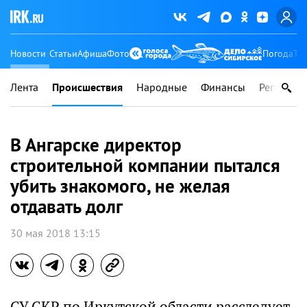
Новости
Статьи
Афиша
Фото
Погода
Ту
Лента
Происшествия
Народные
Финансы
Регионы
В Ангарске директор
строительной компании пытался
убить знакомого, не желая
отдавать долг
30 мая 2018 13:15
СУ СКР по Иркутской области расследует