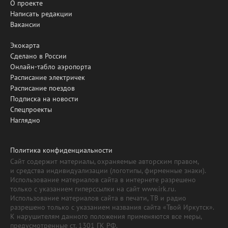
О проекте
Написать редакции
Вакансии
Экокарта
Сделано в России
Онлайн-табло аэропорта
Расписание электричек
Расписание поездов
Подписка на новости
Спецпроекты
Наглядно
Политика конфиденциальности
Сайт содержит материалы, охраняемые авторским правом,
и средства индивидуализации (логотипы, фирменные знаки).
Использование материалов сайта в интернете разрешено
только с указанием гиперссылки на сайт www.irk.ru.
Использование материалов сайта в печати, ТВ и радио
разрешено только с указанием названия сайта «Твой Иркутск».
К нарушителям данного положения применяются все меры,
предусмотренные ст. 1301 ГК РФ.