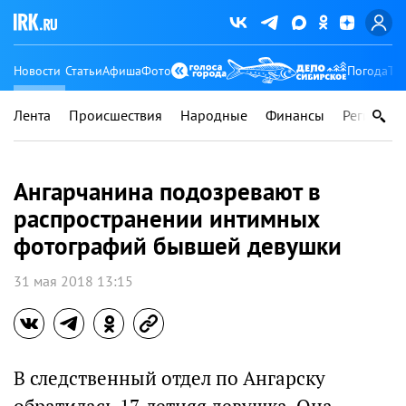
Новости
Статьи
Афиша
Фото
Погода
Ту
Лента
Происшествия
Народные
Финансы
Регионы
Ангарчанина подозревают в
распространении интимных
фотографий бывшей девушки
31 мая 2018 13:15
В следственный отдел по Ангарску