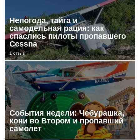
Непогода, тайга и
самодельная рация: как
спаслись пилоты пропавшего
Cessna
1 отзыв
События недели: Чебурашка,
кони во Втором и пропавший
самолет