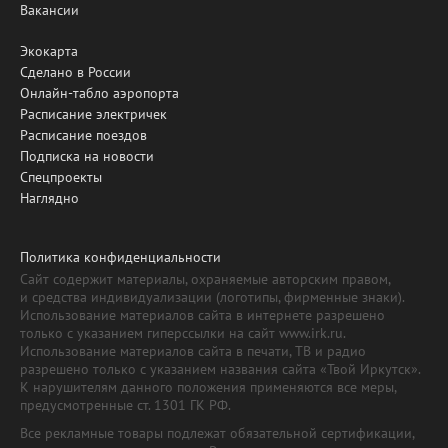
Вакансии
Экокарта
Сделано в России
Онлайн-табло аэропорта
Расписание электричек
Расписание поездов
Подписка на новости
Спецпроекты
Наглядно
Политика конфиденциальности
Сайт содержит материалы, охраняемые авторским правом,
и средства индивидуализации (логотипы, фирменные знаки).
Использование материалов сайта в интернете разрешено
только с указанием гиперссылки на сайт www.irk.ru.
Использование материалов сайта в печати, ТВ и радио
разрешено только с указанием названия сайта «Твой Иркутск».
К нарушителям данного положения применяются все меры,
предусмотренные ст. 1301 ГК РФ.
Все рекламные товары подлежат обязательной сертификации,