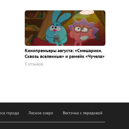
Кинопремьеры августа: «Смешарики.
Сквозь вселенные» и ремейк «Чучела»
5 отзывов
оса города
Лесное озеро
Весточка с передовой