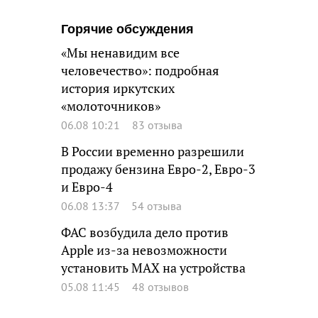
Горячие обсуждения
«Мы ненавидим все
человечество»: подробная
история иркутских
«молоточников»
06.08 10:21
83 отзыва
В России временно разрешили
продажу бензина Евро-2, Евро-3
и Евро-4
06.08 13:37
54 отзыва
ФАС возбудила дело против
Apple из-за невозможности
установить MAX на устройства
05.08 11:45
48 отзывов