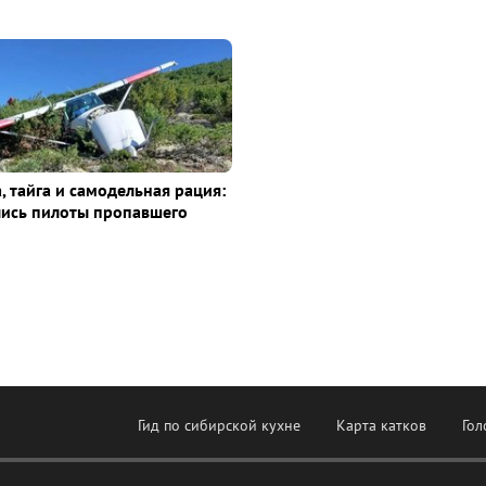
, тайга и самодельная рация:
лись пилоты пропавшего
Гид по сибирской кухне
Карта катков
Гол