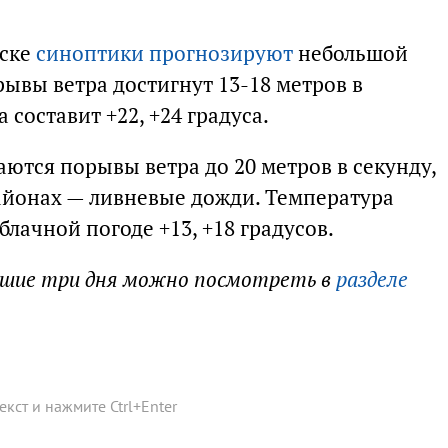
тске
синоптики прогнозируют
небольшой
ывы ветра достигнут 13-18 метров в
 составит +22, +24 градуса.
ются порывы ветра до 20 метров в секунду,
районах — ливневые дожди. Температура
облачной погоде +13, +18 градусов.
йшие три дня можно посмотреть в
разделе
текст и нажмите
Ctrl
+
Enter