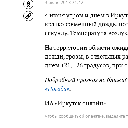
3 июня 2018 21:42
4 июня утром и днем в Ирку
кратковременный дождь, пор
секунду. Температура воздуха
На территории области ожида
дожди, грозы, в отдельных 
днем +21, +26 градусов, при 
Подробный прогноз на ближа
«Погода»
.
ИА «Иркутск онлайн»
Чтобы сообщить об опечатке, выделите 