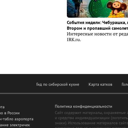
События недели: Чебурашка, 
Втором и пропавший самоле
Интересные новости от ред
IRK.ru.
Гид по сибирской кухне
Карта катков
Гол
Политика конфиденциальности
рта
Сайт содержит материалы, охраняемые 
о в России
и средства индивидуализации (логотип
н-табло аэропорта
знаки). Использование материалов сайт
ание электричек