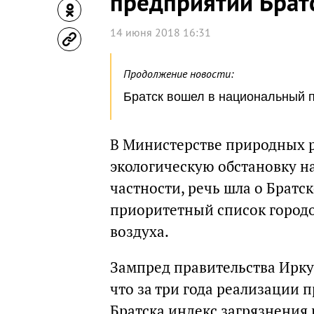
предприятий Брат
14 июня 2018 16:31
Продолжение новости:
Братск вошел в национальный п
В Министерстве природных р
экологическую обстановку на
частности, речь шла о Братс
приоритетный список городо
воздуха.
Зампред правительства Ирку
что за три года реализации
Братска индекс загрязнения 