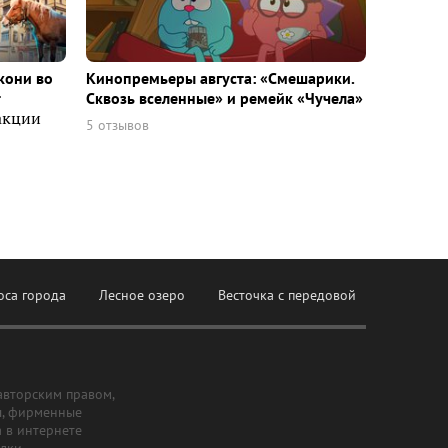
кони во
Кинопремьеры августа: «Смешарики.
т
Сквозь вселенные» и ремейк «Чучела»
акции
5 отзывов
оса города
Лесное озеро
Весточка с передовой
авторским правом,
ы, фирменные
а в интернете