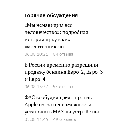
Горячие обсуждения
«Мы ненавидим все
человечество»: подробная
история иркутских
«молоточников»
06.08 10:21
84 отзыва
В России временно разрешили
продажу бензина Евро-2, Евро-3
и Евро-4
06.08 13:37
54 отзыва
ФАС возбудила дело против
Apple из-за невозможности
установить MAX на устройства
05.08 11:45
49 отзывов