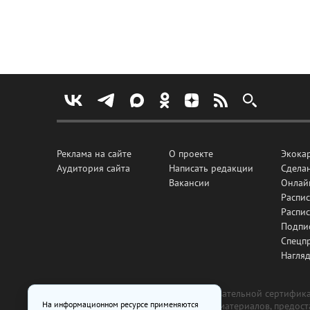
Реклама на сайте
О проекте
Экока
Аудитория сайта
Написать редакции
Сделан
Вакансии
Онлай
Распис
Распи
Подпи
Спецп
Нагля
Все рекламные товары подлежат обязательной сертификац
На информационном ресурсе применяются
изготовлена и размещена на основе материалов, предос