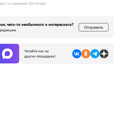
текст и нажмите
Ctrl
+
Enter
ия, чего-то необычного и интересного?
Отправить
 редакцию
Читайте нас на
других площадках!