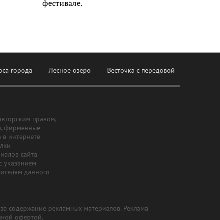
фестивале.
оса города
Лесное озеро
Весточка с передовой
авторским правом,
ы, фирменные
а в интернете
ылки
риалов сайта
с указанием
шителям данного
и за содержание рекламных материалов. Реклама
чной офертой.