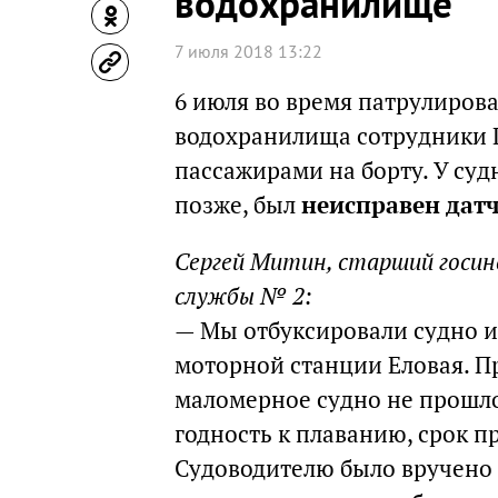
водохранилище
7 июля 2018 13:22
6 июля во время патрулиров
водохранилища сотрудники 
пассажирами на борту. У суд
позже, был
неисправен дат
Сергей Митин, старший госи
службы № 2:
— Мы отбуксировали судно и
моторной станции Еловая. П
маломерное судно не прошло
годность к плаванию, срок п
Судоводителю было вручено