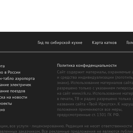
Гид по сибирской кухне
Карта катков
Гол
Политика конфиденциальности
рта
Сайт содержит материалы, охраняемые 
о в России
и средства индивидуализации (логотип
н-табло аэропорта
знаки). Использование материалов сайт
ание электричек
разрешено только с указанием гиперсс
сание поездов
на сайт www.irk.ru. Использование мате
ска на новости
в печати, ТВ и радио разрешено только 
роекты
названия сайта «Твой Иркутск». К нару
положения применяются все меры,
дно
предусмотренные ст. 1301 ГК РФ.
ии, все услуги - лицензированию. Редакция не несет ответственност
тавленных заказчиком. Все рекламные предложения не являются публи