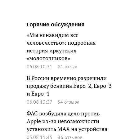
Горячие обсуждения
«Мы ненавидим все
человечество»: подробная
история иркутских
«молоточников»
06.08 10:21
81 отзыв
В России временно разрешили
продажу бензина Евро-2, Евро-3
и Евро-4
06.08 13:37
54 отзыва
ФАС возбудила дело против
Apple из-за невозможности
установить MAX на устройства
05.08 11:45
46 отзывов