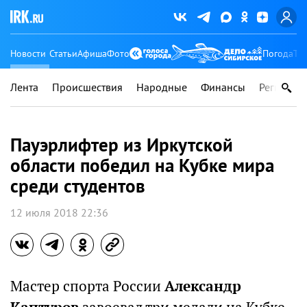
Новости
Статьи
Афиша
Фото
Погода
Ту
Лента
Происшествия
Народные
Финансы
Регионы
Пауэрлифтер из Иркутской
области победил на Кубке мира
среди студентов
12 июля 2018 22:36
Мастер спорта России
Александр