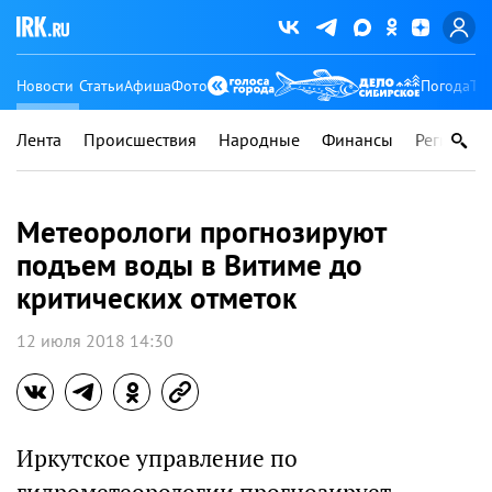
Новости
Статьи
Афиша
Фото
Погода
Ту
Лента
Происшествия
Народные
Финансы
Регионы
Метеорологи прогнозируют
подъем воды в Витиме до
критических отметок
12 июля 2018 14:30
Иркутское управление по