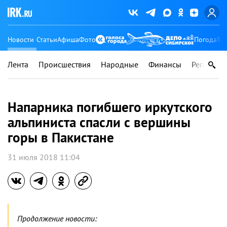
Новости
Статьи
Афиша
Фото
Погода
Ту
Лента
Происшествия
Народные
Финансы
Регионы
Напарника погибшего иркутского
альпиниста спасли с вершины
горы в Пакистане
31 июля 2018 11:04
Продолжение новости: