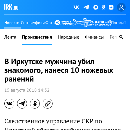
Новости
Статьи
Афиша
Фото
Погода
Ту
Лента
Происшествия
Народные
Финансы
Регионы
В Иркутске мужчина убил
знакомого, нанеся 10 ножевых
ранений
15 августа 2018 14:32
Следственное управление СКР по