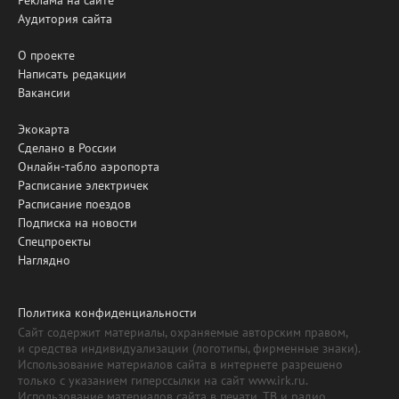
Аудитория сайта
О проекте
Написать редакции
Вакансии
Экокарта
Сделано в России
Онлайн-табло аэропорта
Расписание электричек
Расписание поездов
Подписка на новости
Спецпроекты
Наглядно
Политика конфиденциальности
Сайт содержит материалы, охраняемые авторским правом,
и средства индивидуализации (логотипы, фирменные знаки).
Использование материалов сайта в интернете разрешено
только с указанием гиперссылки на сайт www.irk.ru.
Использование материалов сайта в печати, ТВ и радио