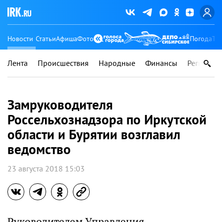
Новости
Статьи
Афиша
Фото
Погода
Ту
Лента
Происшествия
Народные
Финансы
Регионы
Замруководителя
Россельхознадзора по Иркутской
области и Бурятии возглавил
ведомство
23 августа 2018 15:03
Руководителем Управления