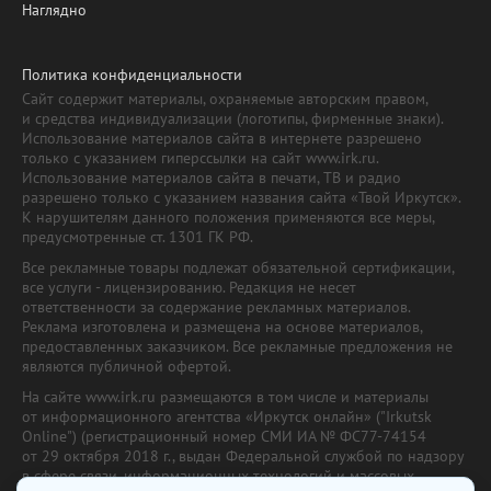
Наглядно
Политика конфиденциальности
Сайт содержит материалы, охраняемые авторским правом,
и средства индивидуализации (логотипы, фирменные знаки).
Использование материалов сайта в интернете разрешено
только с указанием гиперссылки на сайт www.irk.ru.
Использование материалов сайта в печати, ТВ и радио
разрешено только с указанием названия сайта «Твой Иркутск».
К нарушителям данного положения применяются все меры,
предусмотренные ст. 1301 ГК РФ.
Все рекламные товары подлежат обязательной сертификации,
все услуги - лицензированию. Редакция не несет
ответственности за содержание рекламных материалов.
Реклама изготовлена и размещена на основе материалов,
предоставленных заказчиком. Все рекламные предложения не
являются публичной офертой.
На сайте www.irk.ru размещаются в том числе и материалы
от информационного агентства «Иркутск онлайн» ("Irkutsk
Online") (регистрационный номер СМИ ИА № ФС77-74154
от 29 октября 2018 г., выдан Федеральной службой по надзору
в сфере связи, информационных технологий и массовых