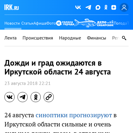
Новости
Статьи
Афиша
Фото
Погода
Ту
Лента
Происшествия
Народные
Финансы
Регионы
Дожди и град ожидаются в
Иркутской области 24 августа
23 августа 2018 22:21
24 августа
синоптики прогнозируют
в
Иркутской области сильные и очень