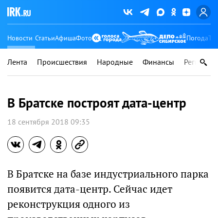
Новости
Статьи
Афиша
Фото
Погода
Ту
Лента
Происшествия
Народные
Финансы
Регионы
В Братске построят дата-центр
18 сентября 2018 09:35
В Братске на базе индустриального парка
появится дата-центр. Сейчас идет
реконструкция одного из