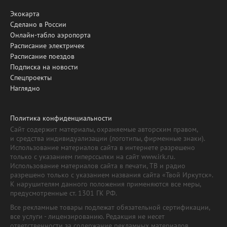
Экокарта
Сделано в России
Онлайн-табло аэропорта
Расписание электричек
Расписание поездов
Подписка на новости
Спецпроекты
Наглядно
Политика конфиденциальности
Сайт содержит материалы, охраняемые авторским правом,
и средства индивидуализации (логотипы, фирменные знаки).
Использование материалов сайта в интернете разрешено
только с указанием гиперссылки на сайт www.irk.ru.
Использование материалов сайта в печати, ТВ и радио
разрешено только с указанием названия сайта «Твой Иркутск».
К нарушителям данного положения применяются все меры,
предусмотренные ст. 1301 ГК РФ.
Все рекламные товары подлежат обязательной сертификации,
все услуги - лицензированию. Редакция не несет
ответственности за содержание рекламных материалов.