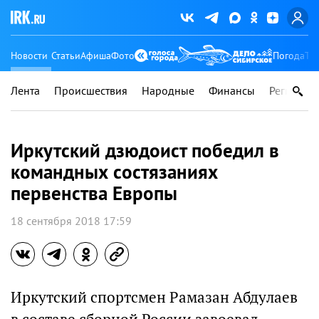
Новости
Статьи
Афиша
Фото
Погода
Ту
Лента
Происшествия
Народные
Финансы
Регионы
Иркутский дзюдоист победил в
командных состязаниях
первенства Европы
18 сентября 2018 17:59
Иркутский спортсмен Рамазан Абдулаев