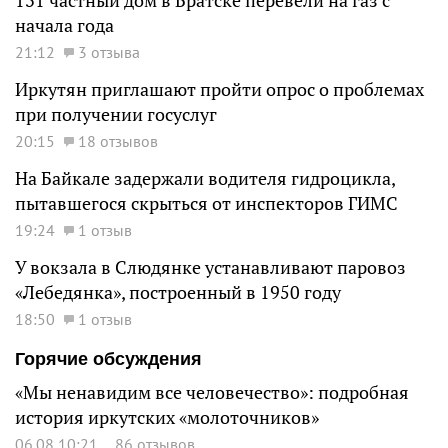
131 частный дом в Братске перевели на газ с
начала года
21:12
3 отзыва
Иркутян приглашают пройти опрос о проблемах
при получении госуслуг
20:15
18 отзывов
На Байкале задержали водителя гидроцикла,
пытавшегося скрыться от инспекторов ГИМС
19:24
1 отзыв
У вокзала в Слюдянке устанавливают паровоз
«Лебедянка», построенный в 1950 году
18:50
1 отзыв
Горячие обсуждения
«Мы ненавидим все человечество»: подробная
история иркутских «молоточников»
06.08 10:21
86 отзывов