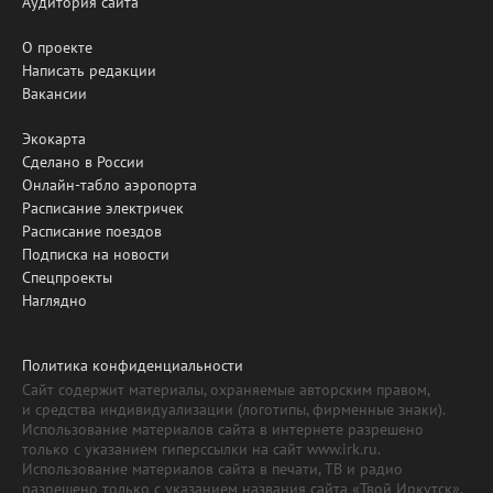
Аудитория сайта
О проекте
Написать редакции
Вакансии
Экокарта
Сделано в России
Онлайн-табло аэропорта
Расписание электричек
Расписание поездов
Подписка на новости
Спецпроекты
Наглядно
Политика конфиденциальности
Сайт содержит материалы, охраняемые авторским правом,
и средства индивидуализации (логотипы, фирменные знаки).
Использование материалов сайта в интернете разрешено
только с указанием гиперссылки на сайт www.irk.ru.
Использование материалов сайта в печати, ТВ и радио
разрешено только с указанием названия сайта «Твой Иркутск».