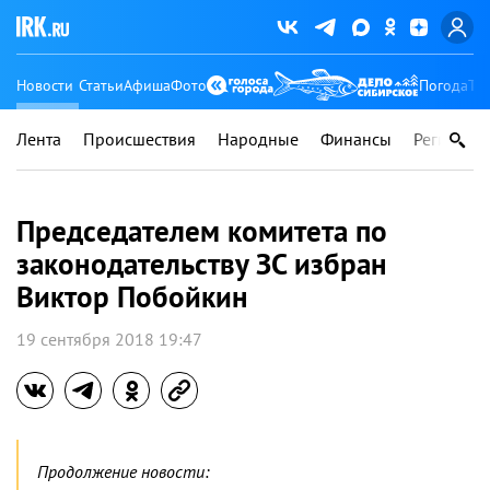
Новости
Статьи
Афиша
Фото
Погода
Ту
Лента
Происшествия
Народные
Финансы
Регионы
Председателем комитета по
законодательству ЗС избран
Виктор Побойкин
19 сентября 2018 19:47
Продолжение новости: