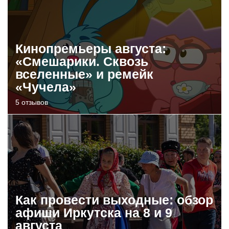
Кинопремьеры августа:
«Смешарики. Сквозь
вселенные» и ремейк
«Чучела»
5 отзывов
Как провести выходные: обзор
афиши Иркутска на 8 и 9
августа