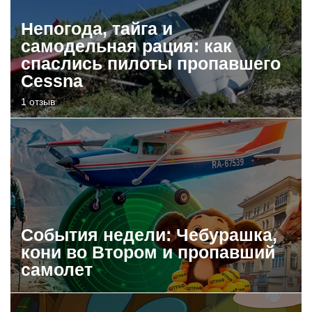
Непогода, тайга и
самодельная рация: как
спаслись пилоты пропавшего
Cessna
1 отзыв
События недели: Чебурашка,
кони во Втором и пропавший
самолет