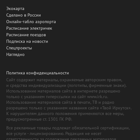
Экокарта
Сделано в России
Онлайн-табло аэропорта
Расписание электричек
Расписание поездов
Подписка на новости
Спецпроекты
Наглядно
Политика конфиденциальности
Сайт содержит материалы, охраняемые авторским правом,
и средства индивидуализации (логотипы, фирменные знаки).
Использование материалов сайта в интернете разрешено
только с указанием гиперссылки на сайт www.irk.ru.
Использование материалов сайта в печати, ТВ и радио
разрешено только с указанием названия сайта «Твой Иркутск».
К нарушителям данного положения применяются все меры,
предусмотренные ст. 1301 ГК РФ.
Все рекламные товары подлежат обязательной сертификации,
все услуги - лицензированию. Редакция не несет
ответственности за содержание рекламных материалов.