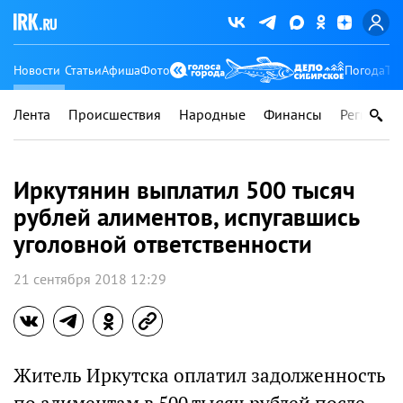
Новости
Статьи
Афиша
Фото
Погода
Ту
Лента
Происшествия
Народные
Финансы
Регионы
Иркутянин выплатил 500 тысяч
рублей алиментов, испугавшись
уголовной ответственности
21 сентября 2018 12:29
Житель Иркутска оплатил задолженность