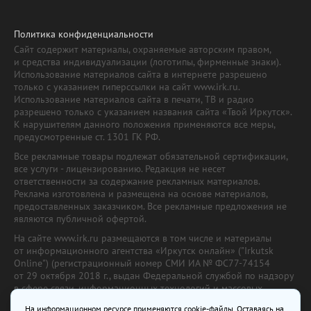
Политика конфиденциальности
Сайт содержит материалы, охраняемые авторским правом,
и средства индивидуализации (логотипы, фирменные знаки).
Использование материалов сайта в интернете разрешено
только с указанием гиперссылки на сайт www.irk.ru.
Использование материалов сайта в печати, ТВ и радио
разрешено только с указанием названия сайта «Твой Иркутск».
К нарушителям данного положения применяются все меры,
предусмотренные ст. 1301 ГК РФ.
Все рекламные товары подлежат обязательной сертификации,
все услуги - лицензированию. Редакция не несет
ответственности за содержание рекламных материалов.
Реклама изготовлена и размещена на основе материалов,
предоставленных заказчиком. Все рекламные предложения не
являются публичной офертой.
На сайте www.irk.ru размещаются в том числе и материалы
от информационного агентства «Иркутск онлайн» ("Irkutsk
Online") (регистрационный номер СМИ ИА № ФС77-74154
от 29 октября 2018 г., выдан Федеральной службой по надзору
в сфере связи, информационных технологий и массовых
коммуникаций) с соответствующей пометкой. Учредитель —
На информационном ресурсе применяются cookie-файлы. Оставаясь на