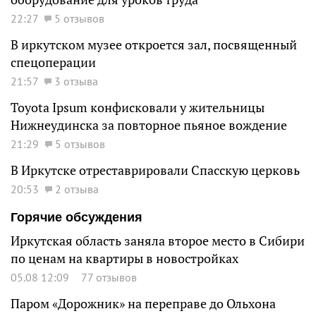
22:27
5 отзывов
В иркутском музее откроется зал, посвященный
спецоперации
21:57
3 отзыва
Toyota Ipsum конфисковали у жительницы
Нижнеудинска за повторное пьяное вождение
21:29
5 отзывов
В Иркутске отреставрировали Спасскую церковь
20:53
2 отзыва
Горячие обсуждения
Иркутская область заняла второе место в Сибири
по ценам на квартиры в новостройках
05.08 12:09
77 отзывов
Паром «Дорожник» на переправе до Ольхона