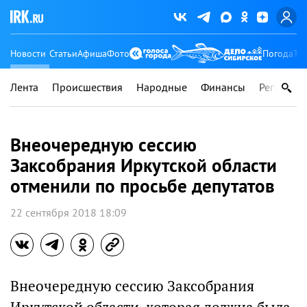
Новости
Статьи
Афиша
Фото
Погода
Ту
Лента
Происшествия
Народные
Финансы
Регионы
Внеочередную сессию
Заксобрания Иркутской области
отменили по просьбе депутатов
22 сентября 2018 18:09
Внеочередную сессию Заксобрания