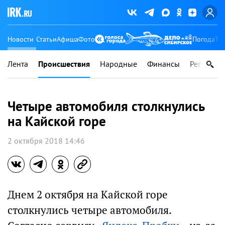
Новости
Статьи
Афиша
Фото
Погода
Ту
Лента
Происшествия
Народные
Финансы
Регионы
Четыре автомобиля столкнулись
на Кайской горе
2 октября 2018 14:46
Днем 2 октября на Кайской горе
столкнулись четыре автомобиля.