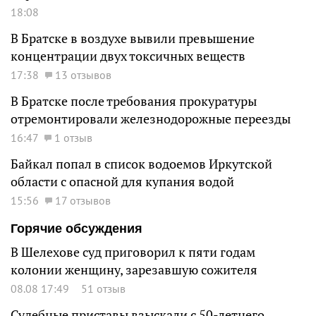
18:08
В Братске в воздухе вывили превышение
концентрации двух токсичных веществ
17:38
13 отзывов
В Братске после требования прокуратуры
отремонтировали железнодорожные переезды
16:47
1 отзыв
Байкал попал в список водоемов Иркутской
области с опасной для купания водой
15:56
17 отзывов
Горячие обсуждения
В Шелехове суд приговорил к пяти годам
колонии женщину, зарезавшую сожителя
08.08 17:49
51 отзыв
Судебные приставы взыскали с 50-летнего