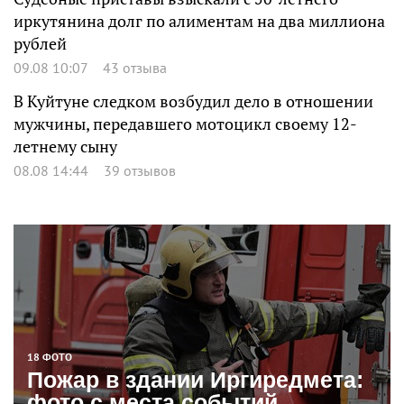
иркутянина долг по алиментам на два миллиона
рублей
09.08 10:07
43 отзыва
В Куйтуне следком возбудил дело в отношении
мужчины, передавшего мотоцикл своему 12-
летнему сыну
08.08 14:44
39 отзывов
18 ФОТО
Пожар в здании Иргиредмета:
фото с места событий