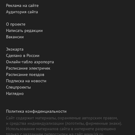
Реклама на сайте
Аудитория сайта
О проекте
Написать редакции
Вакансии
Экокарта
Сделано в России
Онлайн-табло аэропорта
Расписание электричек
Расписание поездов
Подписка на новости
Спецпроекты
Наглядно
Политика конфиденциальности
Сайт содержит материалы, охраняемые авторским правом,
и средства индивидуализации (логотипы, фирменные знаки).
Использование материалов сайта в интернете разрешено
только с указанием гиперссылки на сайт www.irk.ru.