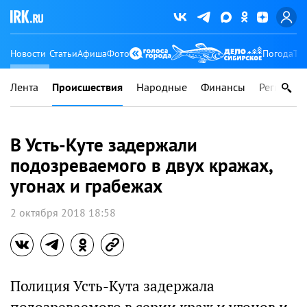
Новости
Статьи
Афиша
Фото
Погода
Ту
Лента
Происшествия
Народные
Финансы
Регионы
В Усть-Куте задержали
подозреваемого в двух кражах,
угонах и грабежах
2 октября 2018 18:58
Полиция Усть-Кута задержала