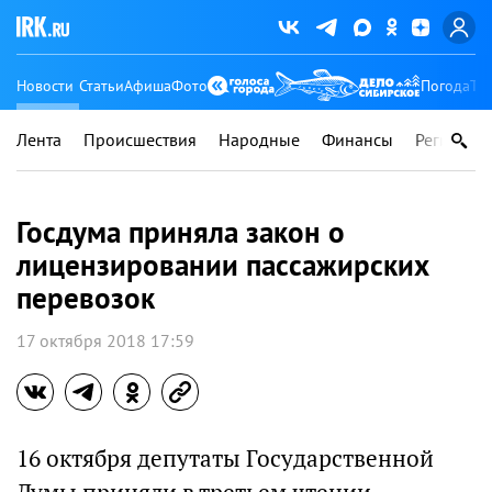
Новости
Статьи
Афиша
Фото
Погода
Ту
Лента
Происшествия
Народные
Финансы
Регионы
Госдума приняла закон о
лицензировании пассажирских
перевозок
17 октября 2018 17:59
16 октября депутаты Государственной