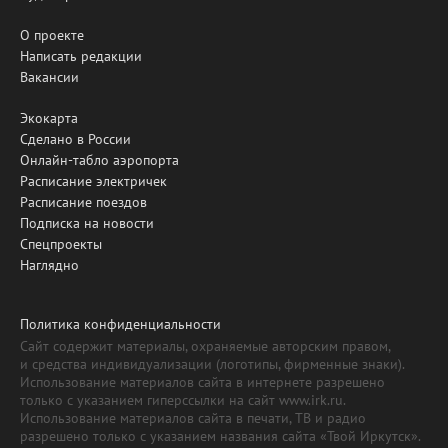
О проекте
Написать редакции
Вакансии
Экокарта
Сделано в России
Онлайн-табло аэропорта
Расписание электричек
Расписание поездов
Подписка на новости
Спецпроекты
Наглядно
Политика конфиденциальности
Сайт содержит материалы, охраняемые авторским правом,
и средства индивидуализации (логотипы, фирменные знаки).
Использование материалов сайта в интернете разрешено
только с указанием гиперссылки на сайт www.irk.ru.
Использование материалов сайта в печати, ТВ и радио
разрешено только с указанием названия сайта «Твой Иркутск».